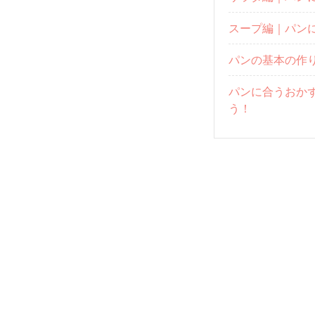
スープ編｜パン
パンの基本の作
パンに合うおか
う！