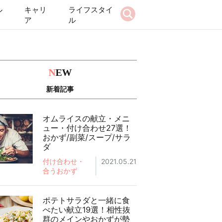
ル
キャリ
ライフスタイ
ア
ル
N
EW
新着記事
オムライスの献立・メニ
ュー・付け合わせ27選！
おかず/副菜/スープ/サラ
ダ
付け合わせ・
2021.05.21
合うおかず
ポテトサラダと一緒に食
べたい献立19選！相性抜
群のメインやおかずが勢