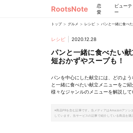
恋
ビューテ
RootsNote
愛
ー
>
>
>
トップ
グルメ
レシピ
パンと一緒に食べた
レシピ
2020.12.28
パンと一緒に食べたい献
短おかずやスープも！
パンを中心にした献立には、どのよう
と一緒に食べたい献立メニューをご紹
様々なジャンルのメニューを解説して
※商品PRを含む記事です。当メディアはAmazonア
しています。当サービスの記事で紹介している商品を購