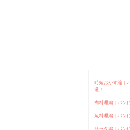
時短おかず編｜
選！
肉料理編｜パン
魚料理編｜パン
サラダ編｜パン