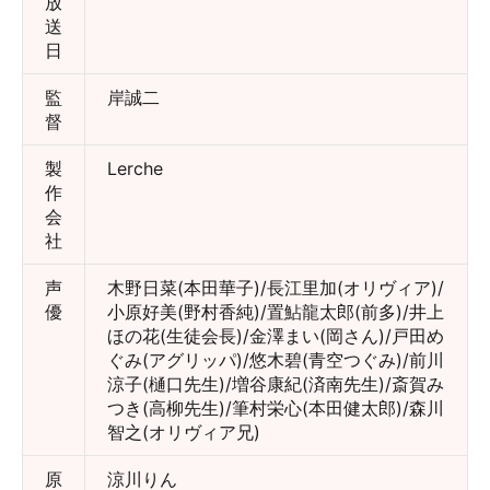
放
送
日
監
岸誠二
督
製
Lerche
作
会
社
声
木野日菜(本田華子)/長江里加(オリヴィア)/
優
小原好美(野村香純)/置鮎龍太郎(前多)/井上
ほの花(生徒会長)/金澤まい(岡さん)/戸田め
ぐみ(アグリッパ)/悠木碧(青空つぐみ)/前川
涼子(樋口先生)/増谷康紀(済南先生)/斎賀み
つき(高柳先生)/筆村栄心(本田健太郎)/森川
智之(オリヴィア兄)
原
涼川りん