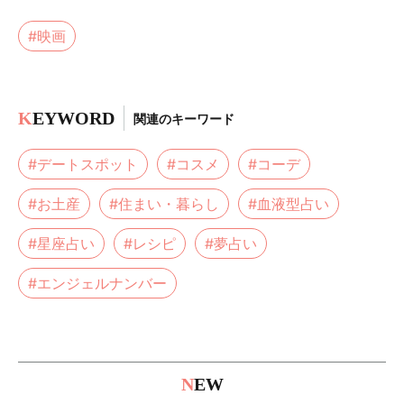
#映画
K
EYWORD
関連のキーワード
#デートスポット
#コスメ
#コーデ
#お土産
#住まい・暮らし
#血液型占い
#星座占い
#レシピ
#夢占い
#エンジェルナンバー
N
EW