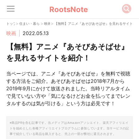
RootsNote
>
>
>
トップ
住まい・暮らし
映画
【無料】アニメ『あそびあそばせ』を見れるサイトを
映画
2022.05.13
【無料】アニメ『あそびあそばせ』
を見れるサイトを紹介！
当ページでは、アニメ『あそびあそばせ』を無料で視聴
する方法をご紹介。あそびあそばせは2018年7月から
2019年9月にかけて放送されました。当時リアルタイム
で見ていない方や「気になるけどお金を払ってまでレン
タルするのは気が引ける」という方は必見です！
※商品PRを含む記事です。当メディアはAmazonアソシエイト、楽天アフィリエイ
トを始めとした各種アフィリエイトプログラムに参加しています。当サービスの記
事で紹介している商品を購入すると、売上の一部が弊社に還元されます。