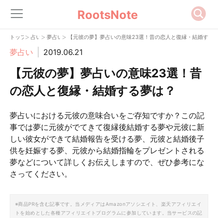
RootsNote
>
>
>
トップ
占い
夢占い
【元彼の夢】夢占いの意味23選！昔の恋人と復縁・結婚する
夢占い
2019.06.21
【元彼の夢】夢占いの意味23選！昔
の恋人と復縁・結婚する夢は？
夢占いにおける元彼の意味合いをご存知ですか？この記
事では夢に元彼がでてきて復縁後結婚する夢や元彼に新
しい彼女ができて結婚報告を受ける夢、元彼と結婚後子
供を妊娠する夢、元彼から結婚指輪をプレゼントされる
夢などについて詳しくお伝えしますので、ぜひ参考にな
さってください。
※商品PRを含む記事です。当メディアはAmazonアソシエイト、楽天アフィリエイ
トを始めとした各種アフィリエイトプログラムに参加しています。当サービスの記