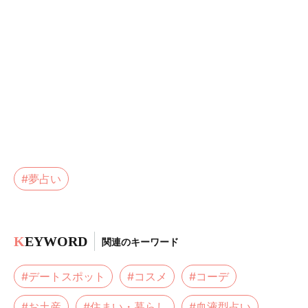
#夢占い
K
EYWORD
関連のキーワード
#デートスポット
#コスメ
#コーデ
#お土産
#住まい・暮らし
#血液型占い