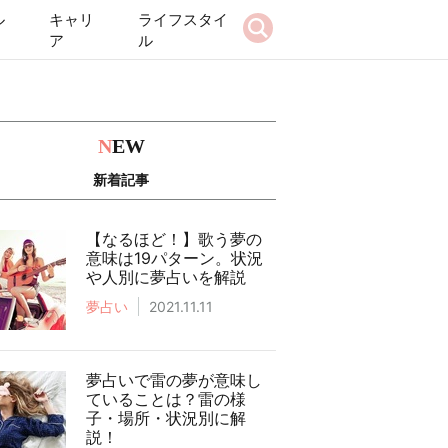
ル
キャリ
ライフスタイ
ア
ル
N
EW
新着記事
【なるほど！】歌う夢の
意味は19パターン。状況
や人別に夢占いを解説
夢占い
2021.11.11
夢占いで雷の夢が意味し
ていることは？雷の様
子・場所・状況別に解
説！