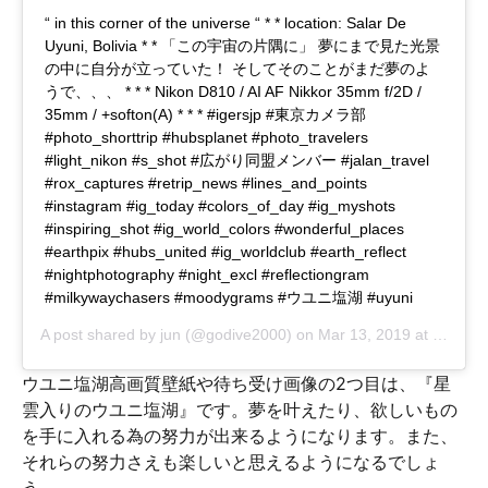
“ in this corner of the universe “ * * location: Salar De
Uyuni, Bolivia * * 「この宇宙の片隅に」 夢にまで見た光景
の中に自分が立っていた！ そしてそのことがまだ夢のよ
うで、、、 * * * Nikon D810 / AI AF Nikkor 35mm f/2D /
35mm / +softon(A) * * * #igersjp #東京カメラ部
#photo_shorttrip #hubsplanet #photo_travelers
#light_nikon #s_shot #広がり同盟メンバー #jalan_travel
#rox_captures #retrip_news #lines_and_points
#instagram #ig_today #colors_of_day #ig_myshots
#inspiring_shot #ig_world_colors #wonderful_places
#earthpix #hubs_united #ig_worldclub #earth_reflect
#nightphotography #night_excl #reflectiongram
#milkywaychasers #moodygrams #ウユニ塩湖 #uyuni
A post shared by
jun
(@godive2000) on
Mar 13, 2019 at 5:05am PDT
ウユニ塩湖高画質壁紙や待ち受け画像の2つ目は、『星
雲入りのウユニ塩湖』です。夢を叶えたり、欲しいもの
を手に入れる為の努力が出来るようになります。また、
それらの努力さえも楽しいと思えるようになるでしょ