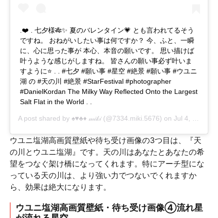
.❤️ . 七夕様🎋✨ 夏のバレンタイン💗 とも言われてるそう
ですね。 おねがいしたい事は何ですか？ 今、ふと、一瞬
に、心に思った事が 本心、本音の願いです。 思い描けば
叶うような感じがしますね。 皆さんの願い事必ず叶いま
すように⭐️ . . #七夕 #願い事 #星空 #絶景 #願い事 #ウユニ
湖 の #天の川 #絶景 #StarFestival #photographer
#DanielKordan The Milky Way Reflected Onto the Largest
Salt Flat in the World . .
A post shared by
♠️♥️♣️♦️ 𝓂𝒾𝓀𝒾
(@7334.miki.5676) on
Jul 4, 2018 at 11:00am PDT
ウユニ塩湖高画質壁紙や待ち受け画像の3つ目は、『天
の川とウユニ塩湖』です。天の川はあなたとあなたの希
望をつなぐ架け橋になってくれます。特にアーチ型にな
っている天の川は、より強い力でつないでくれますか
ら、効果は絶大になります。
ウユニ塩湖高画質壁紙・待ち受け画像④流れ星
が流れる星空