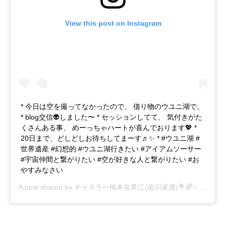
View this post on Instagram
* 今日は空を撮ってなかったので、 借り物のウユニ湖で。
* blog交信👽しました〜 * セッションしてて、 気付きがた
くさんある事、 めーっちゃハートが喜んでおります💖 *
20日まで、どしどしお待ちしてまーす♬✨ * #ウユニ湖 #
世界遺産 #幻想的 #ウユニ湖行きたい #アイアムソーサー
#宇宙仲間と繋がりたい #空が好きな人と繋がりたい #お
やすみなさい
A post shared by
チャネラー橋本友希江(徳川家康)💐🌈✨
(@ukie888_feel) on