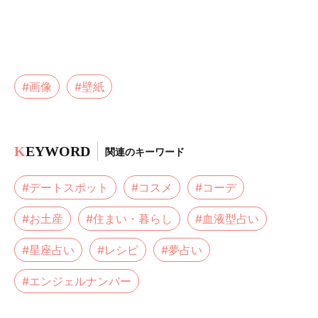
#画像
#壁紙
K
EYWORD
関連のキーワード
#デートスポット
#コスメ
#コーデ
#お土産
#住まい・暮らし
#血液型占い
#星座占い
#レシピ
#夢占い
#エンジェルナンバー