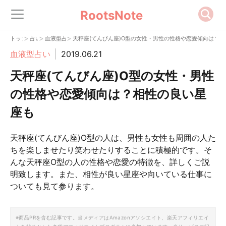
RootsNote
>
>
>
トップ
占い
血液型占い
天秤座(てんびん座)O型の女性・男性の性格や恋愛傾向は？
血液型占い
2019.06.21
天秤座(てんびん座)O型の女性・男性
の性格や恋愛傾向は？相性の良い星
座も
天秤座(てんびん座)O型の人は、男性も女性も周囲の人た
ちを楽しませたり笑わせたりすることに積極的です。そ
んな天秤座O型の人の性格や恋愛の特徴を、詳しくご説
明致します。また、相性が良い星座や向いている仕事に
ついても見て参ります。
※商品PRを含む記事です。当メディアはAmazonアソシエイト、楽天アフィリエイ