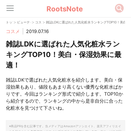
RootsNote
>
>
>
トップ
ビューティー
コスメ
雑誌LDKに選ばれた人気化粧水ランキングTOP10！美白
コスメ
2019.07.16
雑誌LDKに選ばれた人気化粧水ラン
キングTOP10！美白・保湿効果に最
適！
雑誌LDKで選ばれた人気化粧水を紹介します。美白・保
湿効果もあり、値段もあまり高くない優秀な化粧水ばか
りです。今回はランキング形式で紹介します。TOP10か
ら紹介するので、ランキングの中から是非自分に合った
化粧水を見つけて下さいね。
※商品PRを含む記事です。当メディアはAmazonアソシエイト、楽天アフィリエイ