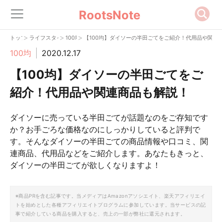
RootsNote
>
>
>
トップ
ライフスタイル
100均
【100均】ダイソーの半田ごてをご紹介！代用品や関連
100均
2020.12.17
【100均】ダイソーの半田ごてをご
紹介！代用品や関連商品も解説！
ダイソーに売っている半田ごてが話題なのをご存知です
か？お手ごろな価格なのにしっかりしていると評判で
す。そんなダイソーの半田ごての商品情報や口コミ、関
連商品、代用品などをご紹介します。あなたもきっと、
ダイソーの半田ごてが欲しくなりますよ！
※商品PRを含む記事です。当メディアはAmazonアソシエイト、楽天アフィリエイ
トを始めとした各種アフィリエイトプログラムに参加しています。当サービスの記
事で紹介している商品を購入すると、売上の一部が弊社に還元されます。