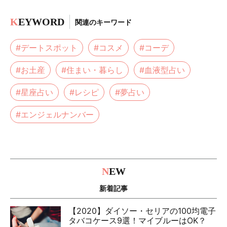
K
EYWORD
関連のキーワード
#デートスポット
#コスメ
#コーデ
#お土産
#住まい・暮らし
#血液型占い
#星座占い
#レシピ
#夢占い
#エンジェルナンバー
N
EW
新着記事
【2020】ダイソー・セリアの100均電子
タバコケース9選！マイブルーはOK？