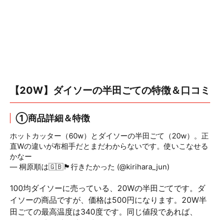
【20W】ダイソーの半田ごての特徴＆口コミ
①商品詳細＆特徴
ホットカッター（60w）とダイソーの半田ごて（20w）。正
直Wの違いが布相手だとまだわからないです。使いこなせる
かなー
pic.twitter.com/jpjiHpcjaC
— 桐原順は🇬🇧🏴󠁧󠁢󠁳󠁣󠁴󠁿行きたかった (@kirihara_jun)
November
16, 2016
100均ダイソーに売っている、20Wの半田ごてです。ダ
イソーの商品ですが、価格は500円になります。20W半
田ごての最高温度は340度です。同じ値段であれば、