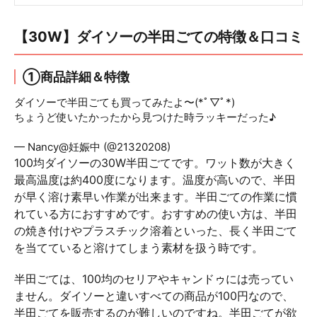
【30W】ダイソーの半田ごての特徴＆口コミ
①商品詳細＆特徴
ダイソーで半田ごても買ってみたよ〜(*ﾟ▽ﾟ*)
ちょうど使いたかったから見つけた時ラッキーだった♪
pic.twitter.com/8loAZwR65r
— Nancy@妊娠中 (@21320208)
May 16, 2018
100均ダイソーの30W半田ごてです。ワット数が大きく
最高温度は約400度になります。温度が高いので、半田
が早く溶け素早い作業が出来ます。半田ごての作業に慣
れている方におすすめです。おすすめの使い方は、半田
の焼き付けやプラスチック溶着といった、長く半田ごて
を当てていると溶けてしまう素材を扱う時です。
半田ごては、100均のセリアやキャンドゥには売ってい
ません。ダイソーと違いすべての商品が100円なので、
半田ごてを販売するのが難しいのですね。半田ごてが欲