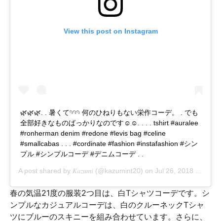
View this post on Instagram
🌿🌿🌿. . 暑くて𓄹𓄹𓄹 何のひねりもない栄作コーデ。 . でも
全部好きなものばっかりなのです☺︎☺︎. . . . tshirt #auralee
#ronherman denim #redone #levis bag #celine
#smallcabas . . . #cordinate #fashion #instafashion #シン
プル #シンプルコーデ #デニムコーデ . .
A post shared by
𝐾𝑎𝑧𝑢𝑚𝑖
(@kazumint20) on
Jul 26, 2018 at 4:08am PDT
春の気温21度の服装2つ目は、白Tシャツコーデです。シ
ンプルなカジュアルコーデは、白のクルーネックTシャ
ツにブルーのスキニーを組み合わせています。さらに、