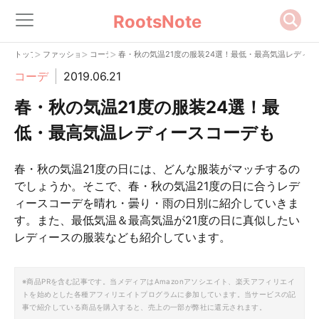
RootsNote
>
>
>
トップ
ファッション
コーデ
春・秋の気温21度の服装24選！最低・最高気温レディー
コーデ
2019.06.21
春・秋の気温21度の服装24選！最
低・最高気温レディースコーデも
春・秋の気温21度の日には、どんな服装がマッチするの
でしょうか。そこで、春・秋の気温21度の日に合うレデ
ィースコーデを晴れ・曇り・雨の日別に紹介していきま
す。また、最低気温＆最高気温が21度の日に真似したい
レディースの服装なども紹介しています。
※商品PRを含む記事です。当メディアはAmazonアソシエイト、楽天アフィリエイ
トを始めとした各種アフィリエイトプログラムに参加しています。当サービスの記
事で紹介している商品を購入すると、売上の一部が弊社に還元されます。