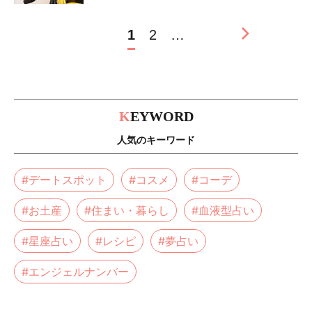
1
2
…
K
EYWORD
人気のキーワード
#デートスポット
#コスメ
#コーデ
#お土産
#住まい・暮らし
#血液型占い
#星座占い
#レシピ
#夢占い
#エンジェルナンバー