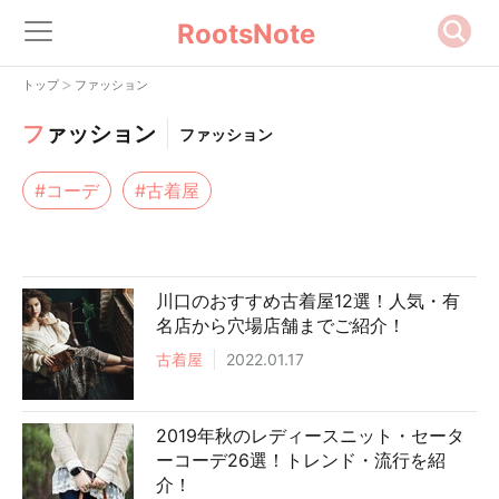
RootsNote
>
トップ
ファッション
フ
ァッション
ファッション
#コーデ
#古着屋
川口のおすすめ古着屋12選！人気・有
名店から穴場店舗までご紹介！
古着屋
2022.01.17
2019年秋のレディースニット・セータ
ーコーデ26選！トレンド・流行を紹
介！