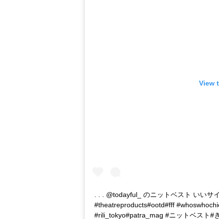
View 
. . . @todayful_ のニットベスト いいサイズ感
#theatreproducts#ootd#fff #whoswhochi
#rili_tokyo#patra_mag #ニ