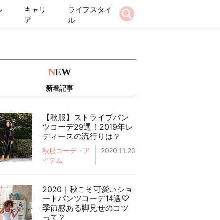
ル
キャリ
ライフスタイ
ア
ル
N
EW
新着記事
【秋服】ストライプパン
ツコーデ29選！2019年レ
ディースの流行りは？
秋服コーデ・ア
2020.11.20
イテム
2020｜秋こそ可愛いショ
ートパンツコーデ14選♡
季節感ある脚見せのコツ
って？