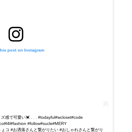
this post on Instagram
で可愛い💓 . . . #todayful#wcloset#code
co#l4l#fashion #follow#sucle#MERY
ットベスト#きょコ #お洒落さんと繋がりたい #おしゃれさんと繋がり