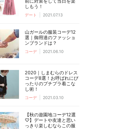
前に対策をして当日を楽
しもう！
デート
2021.07.13
山ガールの服装コーデ12
選｜御用達のファッショ
ンブランドは？
コーデ
2021.06.10
2020｜しまむらのドレス
コーデ8選！お呼ばれにぴ
ったりのプチプラ着こな
し術！
コーデ
2021.03.10
【秋の遊園地コーデ12選
♡】デートや友達と思い
っきり楽しむならこの服