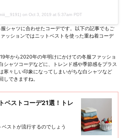
iii__9191) on
Oct 3, 2019 at 5:37am PDT
冬服シャツに合わせたコーデです。以下の記事でもご
服ファッションではニットベストを使った重ね着コーデ
19年から2020年の年明けにかけての冬服ファッショ
白シャツコーデなどに、トレンド感や季節感をプラス
は寒々しい印象になってしまいがちな白シャツなど
回しできますね。
ットベストコーデ21選！トレ
ットベストが流行するのでしょう