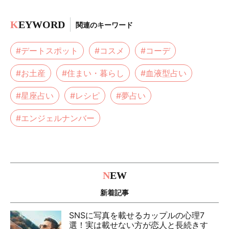
K
EYWORD
関連のキーワード
#デートスポット
#コスメ
#コーデ
#お土産
#住まい・暮らし
#血液型占い
#星座占い
#レシピ
#夢占い
#エンジェルナンバー
N
EW
新着記事
SNSに写真を載せるカップルの心理7
選！実は載せない方が恋人と長続きす