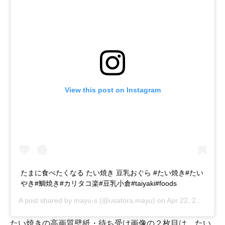
View this post on Instagram
たまに食べたくなる たい焼き 豆乳おぐら #たい焼き#たい
やき#鯛焼き#カリタコ楽#豆乳小倉#taiyaki#foods
A post shared by
mayu-s
(@usatora.mayu) on
Apr 22, 2019 at 5:00am PDT
たい焼きの高画質壁紙・待ち受け画像の２枚目は、たい