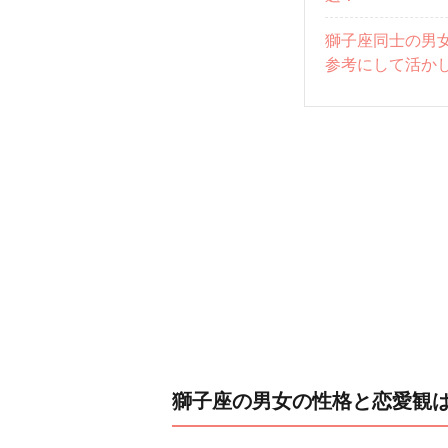
獅子座同士の男
参考にして活か
獅子座の男女の性格と恋愛観