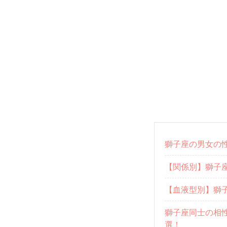
獅子座の男女の
【関係別】獅子
【血液型別】獅
獅子座同士の相
選！