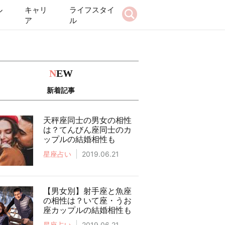
ル
キャリ
ライフスタイ
ア
ル
N
EW
新着記事
天秤座同士の男女の相性
は？てんびん座同士のカ
ップルの結婚相性も
星座占い
2019.06.21
【男女別】射手座と魚座
の相性は？いて座・うお
座カップルの結婚相性も
星座占い
2019.06.21