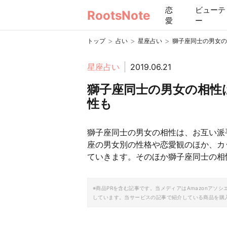
恋
ビューテ
RootsNote
愛
ー
>
>
>
トップ
占い
星座占い
獅子座同士の男女の
星座占い
2019.06.21
獅子座同士の男女の相性
性も
獅子座同士の男女の相性は、お互い派
座の男女別の性格や恋愛観のほか、カ
ていきます。そのほか獅子座同士の相
※商品PRを含む記事です。当メディアはAmazonア
しています。当サービスの記事で紹介している商品を購