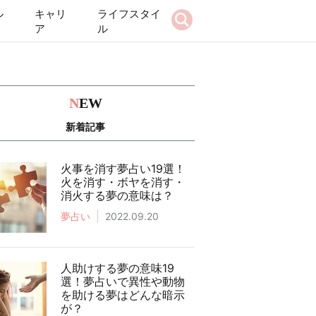
ル
キャリ
ライフスタイ
ア
ル
N
EW
新着記事
火事を消す夢占い19選！
火を消す・ボヤを消す・
消火する夢の意味は？
夢占い
2022.09.20
人助けする夢の意味19
選！夢占いで異性や動物
を助ける夢はどんな暗示
が？