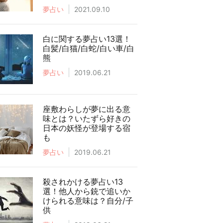
夢占い
2021.09.10
白に関する夢占い13選！
白髪/白猫/白蛇/白い車/白
熊
夢占い
2019.06.21
座敷わらしが夢に出る意
味とは？いたずら好きの
日本の妖怪が登場する宿
も
夢占い
2019.06.21
殺されかける夢占い13
選！他人から銃で追いか
けられる意味は？自分/子
供