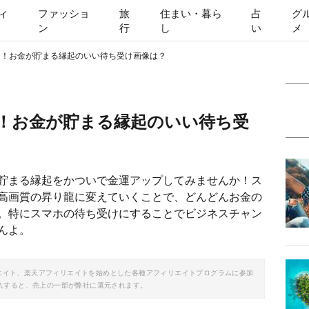
ィ
ファッショ
旅
住まい・暮ら
占
グ
ン
行
し
い
メ
選！お金が貯まる縁起のいい待ち受け画像は？
選！お金が貯まる縁起のいい待ち受
貯まる縁起をかついで金運アップしてみませんか！ス
高画質の昇り龍に変えていくことで、どんどんお金の
。特にスマホの待ち受けにすることでビジネスチャン
んよ。
ソシエイト、楽天アフィリエイトを始めとした各種アフィリエイトプログラムに参加
入すると、売上の一部が弊社に還元されます。