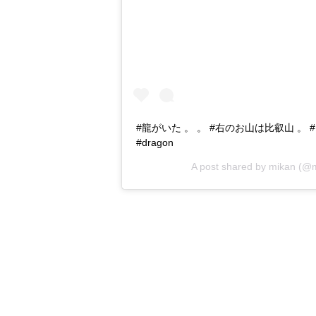
#龍がいた 。 。 #右のお山は比叡山 。 #雲
#dragon
A post shared by
mikan
(@m