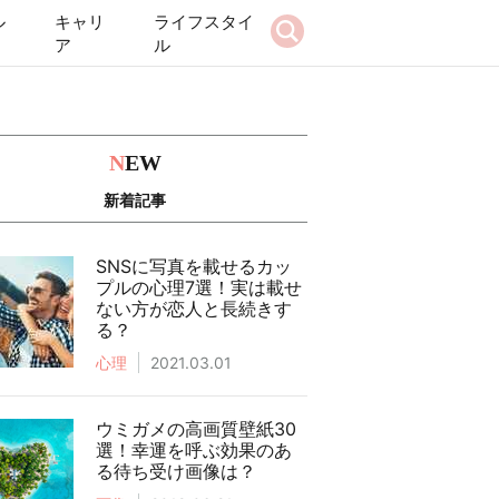
ル
キャリ
ライフスタイ
ア
ル
N
EW
新着記事
SNSに写真を載せるカッ
プルの心理7選！実は載せ
ない方が恋人と長続きす
る？
心理
2021.03.01
ウミガメの高画質壁紙30
選！幸運を呼ぶ効果のあ
る待ち受け画像は？