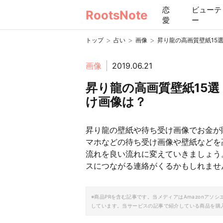
恋
ビューテ
RootsNote
愛
ー
>
>
>
トップ
占い
画像
昇り龍の高画質壁紙15
画像
2019.06.21
昇り龍の高画質壁紙15
け画像は？
昇り龍の壁紙や待ち受け画像でお金が
マホなどの待ち受け画像や壁紙などを
流れを良い流れに変えていきましょう
スにつながる連絡がくるかもしれませ
※商品PRを含む記事です。当メディアはAmazonア
しています。当サービスの記事で紹介している商品を購