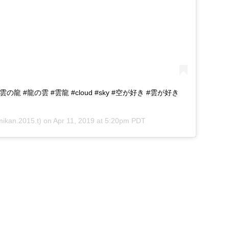
の龍 #龍の雲 #雲龍 #cloud #sky #空が好き #雲が好き
ikan.2015.t) on
Apr 11, 2019 at 5:20pm PDT