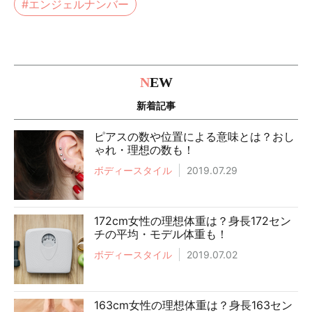
#エンジェルナンバー
N
EW
新着記事
ピアスの数や位置による意味とは？おし
ゃれ・理想の数も！
ボディースタイル
2019.07.29
172cm女性の理想体重は？身長172セン
チの平均・モデル体重も！
ボディースタイル
2019.07.02
163cm女性の理想体重は？身長163セン