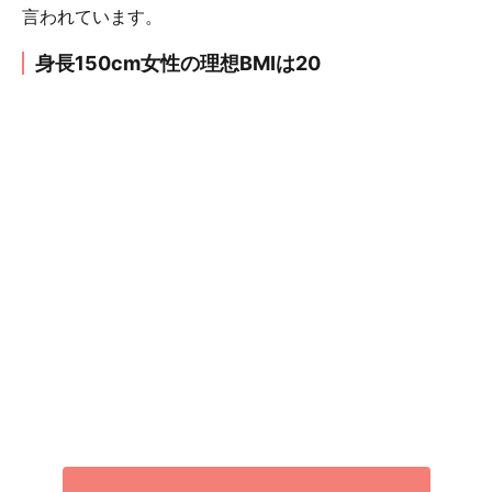
言われています。
身長150cm女性の理想BMIは20