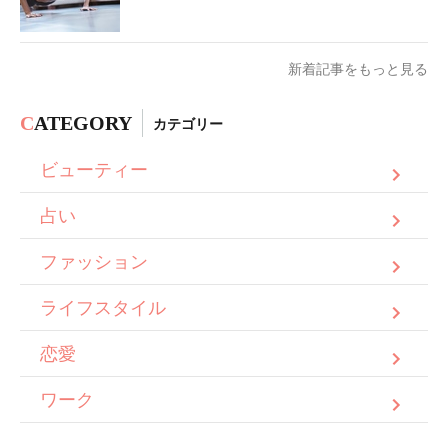
新着記事をもっと見る
C
ATEGORY
カテゴリー
ビューティー
占い
ファッション
ライフスタイル
恋愛
ワーク