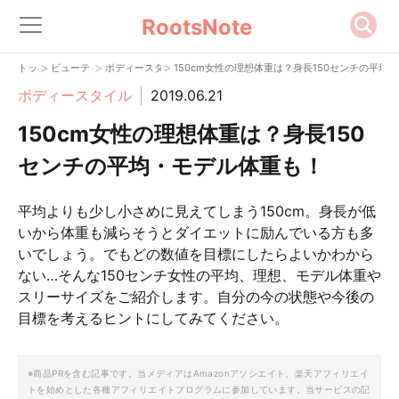
RootsNote
>
>
>
トップ
ビューティー
ボディースタイル
150cm女性の理想体重は？身長150センチの平均
ボディースタイル
2019.06.21
150cm女性の理想体重は？身長150
センチの平均・モデル体重も！
平均よりも少し小さめに見えてしまう150cm。身長が低
いから体重も減らそうとダイエットに励んでいる方も多
いでしょう。でもどの数値を目標にしたらよいかわから
ない…そんな150センチ女性の平均、理想、モデル体重や
スリーサイズをご紹介します。自分の今の状態や今後の
目標を考えるヒントにしてみてください。
※商品PRを含む記事です。当メディアはAmazonアソシエイト、楽天アフィリエイ
トを始めとした各種アフィリエイトプログラムに参加しています。当サービスの記