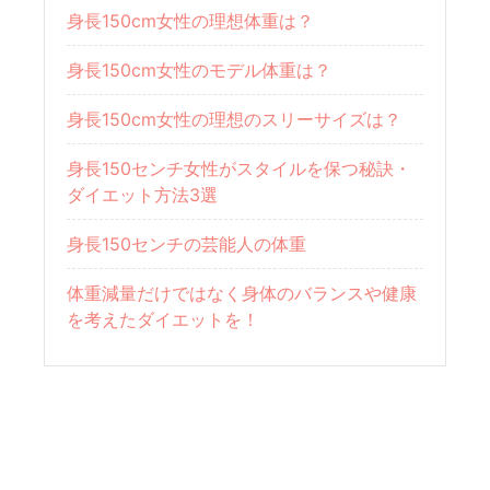
身長150cm女性の理想体重は？
身長150cm女性のモデル体重は？
身長150cm女性の理想のスリーサイズは？
身長150センチ女性がスタイルを保つ秘訣・
ダイエット方法3選
身長150センチの芸能人の体重
体重減量だけではなく身体のバランスや健康
を考えたダイエットを！