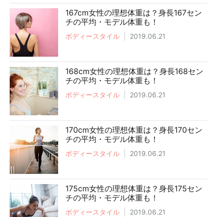
167cm女性の理想体重は？身長167セン
チの平均・モデル体重も！
ボディースタイル
2019.06.21
168cm女性の理想体重は？身長168セン
チの平均・モデル体重も！
ボディースタイル
2019.06.21
170cm女性の理想体重は？身長170セン
チの平均・モデル体重も！
ボディースタイル
2019.06.21
175cm女性の理想体重は？身長175セン
チの平均・モデル体重も！
ボディースタイル
2019.06.21