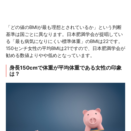
「どの値のBMIが最も理想とされているか」という判断
基準は国ごとに異なります。日本肥満学会が提唱してい
る「最も病気になりにくい標準体重」のBMIは22です。
150センチ女性の平均BMIは21ですので、日本肥満学会が
勧める数値よりやや低めとなっています。
身長150cmで体重が平均体重である女性の印象
は？