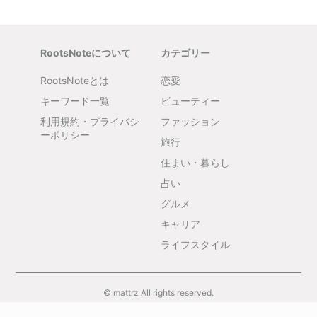
RootsNoteについて
カテゴリー
RootsNoteとは
恋愛
キーワード一覧
ビューティー
利用規約・プライバシ
ファッション
ーポリシー
旅行
住まい・暮らし
占い
グルメ
キャリア
ライフスタイル
© mattrz All rights reserved.