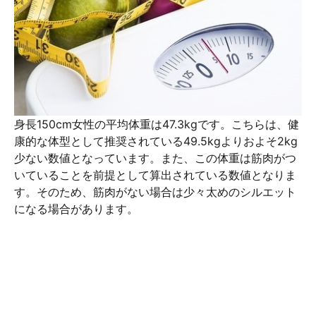
身長150cm女性の平均体重は47.3kgです。こちらは、健
康的な体型として推奨されている49.5kgよりおよそ2kg
少ない数値となっています。また、この体重は筋肉がつ
いていることを前提として算出されている数値となりま
す。そのため、筋肉がない場合は少々太めのシルエット
になる場合があります。