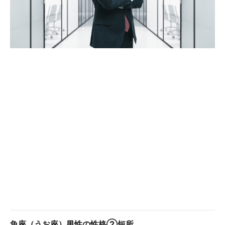
魚座（うお座）男性の性格②短所