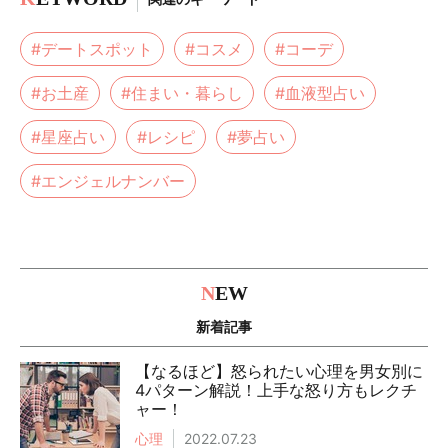
#デートスポット
#コスメ
#コーデ
#お土産
#住まい・暮らし
#血液型占い
#星座占い
#レシピ
#夢占い
#エンジェルナンバー
N
EW
新着記事
【なるほど】怒られたい心理を男女別に
4パターン解説！上手な怒り方もレクチ
ャー！
心理
2022.07.23