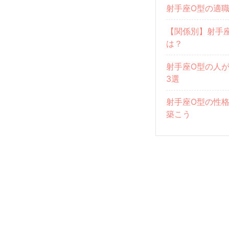
射手座O型の適職
【関係別】射手
は？
射手座O型の人
3選
射手座O型の性
築こう