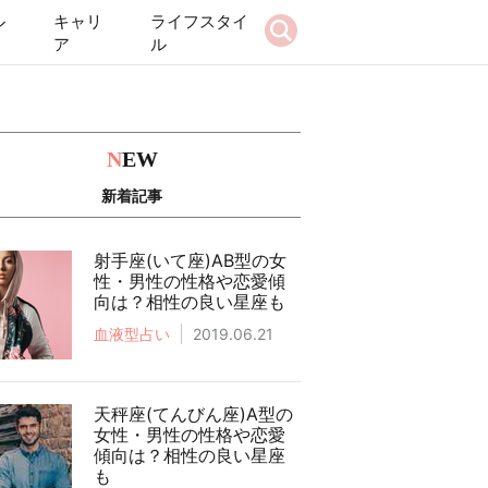
ル
キャリ
ライフスタイ
ア
ル
N
EW
新着記事
射手座(いて座)AB型の女
性・男性の性格や恋愛傾
向は？相性の良い星座も
血液型占い
2019.06.21
天秤座(てんびん座)A型の
女性・男性の性格や恋愛
傾向は？相性の良い星座
も