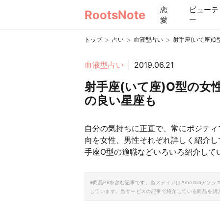
恋
ビューテ
RootsNote
愛
ー
>
>
>
トップ
占い
血液型占い
射手座(いて座)
血液型占い
2019.06.21
射手座(いて座)O型の
の良い星座も
自分の気持ちに正直で、常にポジティ
向を女性、男性それぞれ詳しく紹介し
手座O型の適職などいろいろ紹介して
※商品PRを含む記事です。当メディアはAmazonア
しています。当サービスの記事で紹介している商品を購