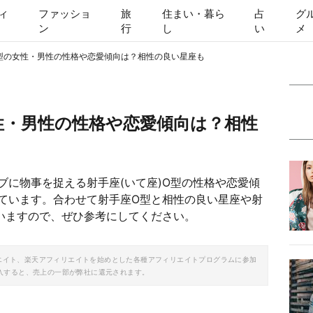
ィ
ファッショ
旅
住まい・暮ら
占
グ
ン
行
し
い
メ
O型の女性・男性の性格や恋愛傾向は？相性の良い星座も
女性・男性の性格や恋愛傾向は？相性
ブに物事を捉える射手座(いて座)O型の性格や恋愛傾
ています。合わせて射手座O型と相性の良い星座や射
いますので、ぜひ参考にしてください。
ソシエイト、楽天アフィリエイトを始めとした各種アフィリエイトプログラムに参加
入すると、売上の一部が弊社に還元されます。