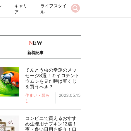
ル
キャリ
ライフスタイ
ア
ル
N
EW
新着記事
てんとう虫の幸運のメッ
セージ8選！キイロテント
ウムシを見た時は宝くじ
を買うべき？
住まい・暮ら
2023.05.15
し
コンビニで買えるおすす
め生理用ナプキン12選！
夜・多い日用も紹介！口