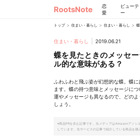
恋
ビューテ
RootsNote
愛
ー
>
>
>
トップ
住まい・暮らし
住まい・暮らし
蝶
住まい・暮らし
2019.06.21
蝶を見たときのメッセー
ル的な意味がある？
ふわふわと飛ぶ姿が幻想的な蝶。蝶に
ます。蝶の持つ意味とメッセージにつ
運やメッセージも異なるので、どのよ
しょう。
※商品PRを含む記事です。当メディアはAmazonア
しています。当サービスの記事で紹介している商品を購