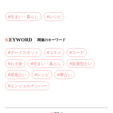
#住まい・暮らし
#レシピ
K
EYWORD
関連のキーワード
#デートスポット
#コスメ
#コーデ
#お土産
#住まい・暮らし
#血液型占い
#星座占い
#レシピ
#夢占い
#エンジェルナンバー