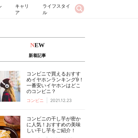
ル
キャリ
ライフスタイ
ア
ル
N
EW
新着記事
コンビニで買えるおすす
めイヤホンランキング9！
一番安いイヤホンはどこ
のコンビニ？
コンビニ
2021.12.23
コンビニの干し芋が密か
に人気！おすすめの美味
しい干し芋をご紹介！