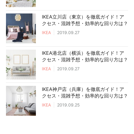
IKEA立川店（東京）を徹底ガイド！ア
クセス・混雑予想・効率的な回り方は？
IKEA
2019.09.27
IKEA港北店（横浜）を徹底ガイド！ア
クセス・混雑予想・効率的な回り方は？
IKEA
2019.09.27
IKEA神戸店（兵庫）を徹底ガイド！ア
クセス・混雑予想・効率的な回り方は？
IKEA
2019.09.25