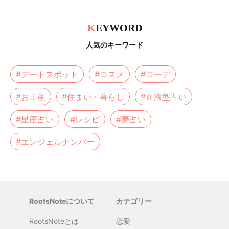
K
EYWORD
人気のキーワード
#デートスポット
#コスメ
#コーデ
#お土産
#住まい・暮らし
#血液型占い
#星座占い
#レシピ
#夢占い
#エンジェルナンバー
RootsNoteについて
カテゴリー
RootsNoteとは
恋愛